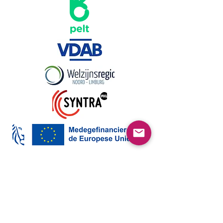
wendy.hidalgo@welzijnsregio.be