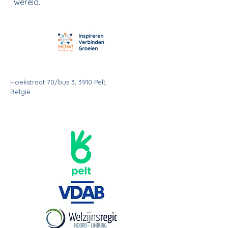
wereld.
Hoekstraat 70/bus 3, 3910 Pelt,
België
011/23 87 00
wendy.hidalgo@welzijnsregio.be